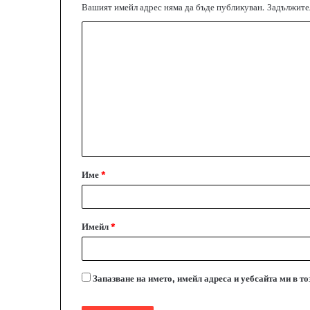
Вашият имейл адрес няма да бъде публикуван.
Задължител
К
о
м
е
н
т
а
Име
*
р
:
*
Имейл
*
Запазване на името, имейл адреса и уебсайта ми в т