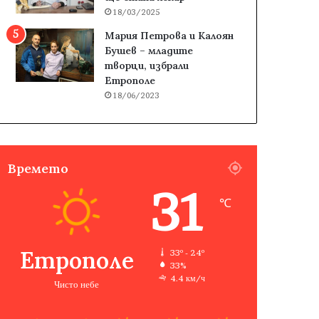
18/03/2025
Мария Петрова и Калоян
Бушев – младите
творци, избрали
Етрополе
18/06/2023
Времето
31
℃
Етрополе
33º - 24º
33%
4.4 км/ч
Чисто небе