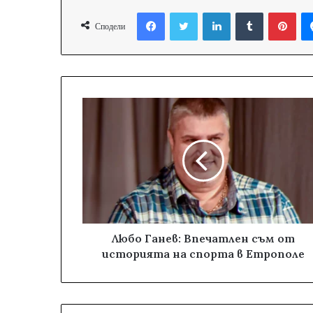
Facebook
Twitter
LinkedIn
Tumblr
Pinterest
Сподели
Любо Ганев: Впечатлен съм от
историята на спорта в Етрополе