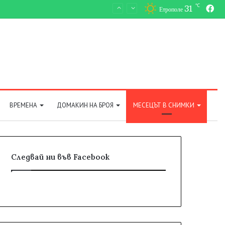
℃
31
Fa
Етрополе
ВРЕМЕНА
ДОМАКИН НА БРОЯ
МЕСЕЦЪТ В СНИМКИ
Следвай ни във Facebook