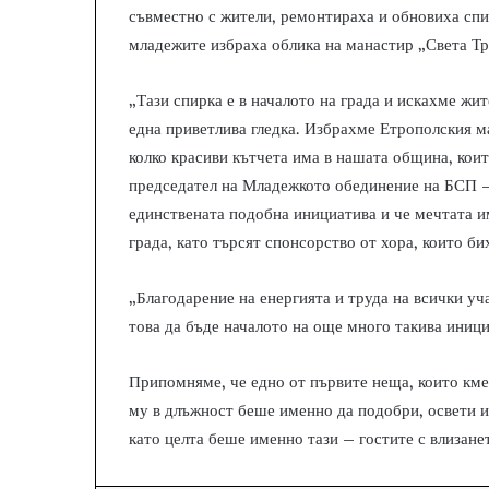
съвместно с жители, ремонтираха и обновиха спи
младежите избраха облика на манастир „Света Т
„Тази спирка е в началото на града и искахме жите
една приветлива гледка. Избрахме Етрополския м
колко красиви кътчета има в нашата община, коит
председател на Младежкото обединение на БСП – 
единствената подобна инициатива и че мечтата им
града, като търсят спонсорство от хора, които б
„Благодарение на енергията и труда на всички уч
това да бъде началото на още много такива иниц
Припомняме, че едно от първите неща, които км
му в длъжност беше именно да подобри, освети и 
като целта беше именно тази – гостите с влизан