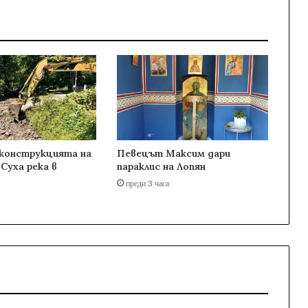
еконструкцията на
Певецът Максим дари
Суха река в
параклис на Лопян
преди 3 часа