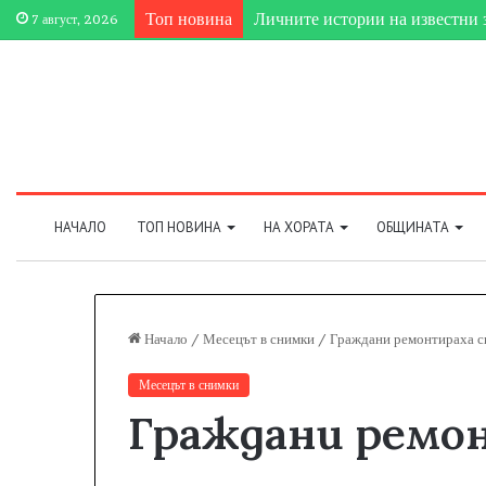
Топ новина
Личните истории на известни 
7 август, 2026
НАЧАЛО
ТОП НОВИНА
НА ХОРАТА
ОБЩИНАТА
Начало
/
Месецът в снимки
/
Граждани ремонтираха сп
Месецът в снимки
Граждани ремон