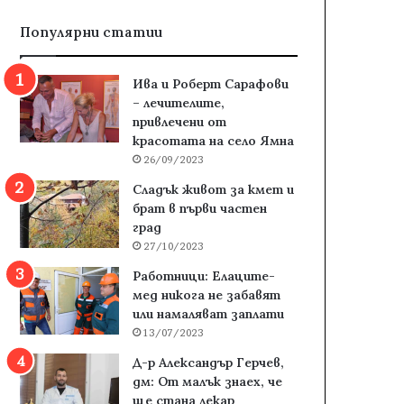
Популярни статии
Ива и Роберт Сарафови
– лечителите,
привлечени от
красотата на село Ямна
26/09/2023
Сладък живот за кмет и
брат в първи частен
град
27/10/2023
Работници: Елаците-
мед никога не забавят
или намаляват заплати
13/07/2023
Д-р Александър Герчев,
дм: От малък знаех, че
ще стана лекар