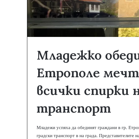
Младежко обеди
Етрополе мечт
всички спирки н
транспорт
Младежи успяха да обединят граждани в гр. Етроп
градски транспорт в на града. Представителите 