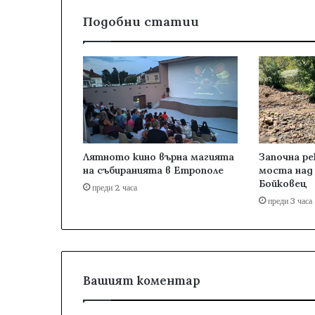
Подобни статии
Лятното кино върна магията
Започна р
на събиранията в Етрополе
моста над 
Бойковец
преди 2 часа
преди 3 часа
Вашият коментар