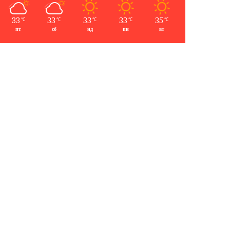
33
33
33
33
35
℃
℃
℃
℃
℃
пт
сб
нд
пн
вт