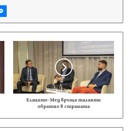
Messenger
Елаците-Мед връща таланти
обратно в страната