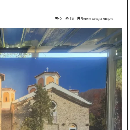
0
56
Четене за една минута