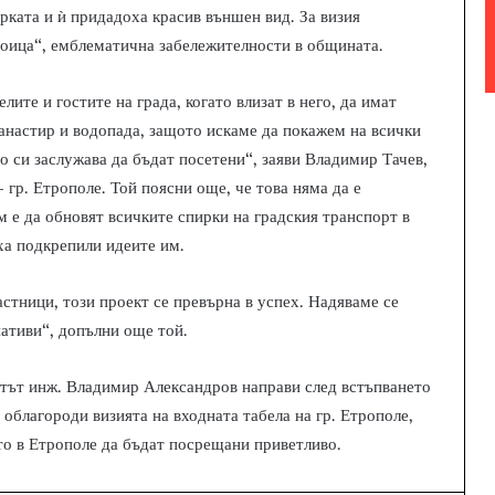
рката и ѝ придадоха красив външен вид. За визия
роица“, емблематична забележителности в общината.
лите и гостите на града, когато влизат в него, да имат
анастир и водопада, защото искаме да покажем на всички
о си заслужава да бъдат посетени“, заяви Владимир Тачев,
гр. Етрополе. Той поясни още, че това няма да е
 е да обновят всичките спирки на градския транспорт в
иха подкрепили идеите им.
астници, този проект се превърна в успех. Надяваме се
иативи“, допълни още той.
етът инж. Владимир Александров направи след встъпването
облагороди визията на входната табела на гр. Етрополе,
ето в Етрополе да бъдат посрещани приветливо.