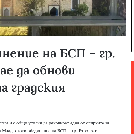
нение на БСП – гр.
а
e
да обнови
а градския
оле и с общи усилия да реновират една от спирките за
на Младежкото обединение на БСП – гр. Етрополе,