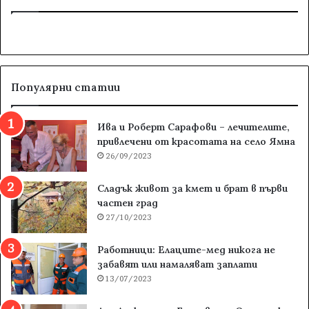
е
з
а
:
Популярни статии
Ива и Роберт Сарафови – лечителите,
привлечени от красотата на село Ямна
26/09/2023
Сладък живот за кмет и брат в първи
частен град
27/10/2023
Работници: Елаците-мед никога не
забавят или намаляват заплати
13/07/2023