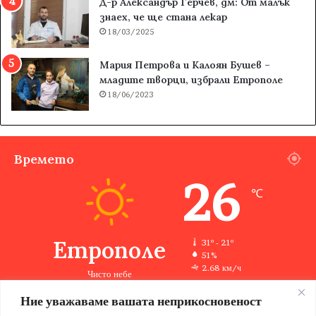
Д-р Александър Герчев, дм: От малък
знаех, че ще стана лекар
18/03/2025
Мария Петрова и Калоян Бушев –
младите творци, избрали Етрополе
18/06/2023
Времето
26
℃
Етрополе
31º - 21º
51%
2.68 км/ч
Чисто небе
Ние уважаваме вашата неприкосновеност