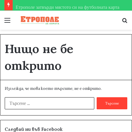
Етрополе затвърди мястото си на футболната карта
Меню
Т
за
Нищо не бе
открито
Изглежда, че това което търсите, не е открито.
Т
ъ
р
с
е
Следвай ни във Facebook
н