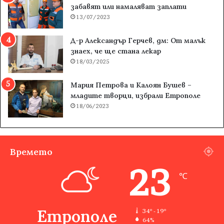
забавят или намаляват заплати
13/07/2023
Д-р Александър Герчев, дм: От малък
знаех, че ще стана лекар
18/03/2025
Мария Петрова и Калоян Бушев –
младите творци, избрали Етрополе
18/06/2023
Времето
23
℃
Етрополе
34º - 19º
64%