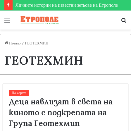
Личните истории на известни зетьове на Етрополе
Меню
Т
за
Начало
/
ГЕОТЕХМИН
ГЕОТЕХМИН
На хората
Деца навлизат в света на
киното с подкрепата на
Група Геотехмин