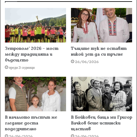
Зетрополе’ 2026 – мост
Тъщите тук не оставят
между традицията и
никой зет да си тръгне
бъдещето
26/06/2026
преди 3 седмици
В началото тъстът ме
В Бойковец баща ми Григор
гледаше доста
Вачков беше истински
подозрително
щастлив
26/06/2026
26/06/2026