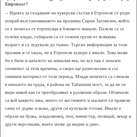
Етрополе?
– Идеята за създаване на кукерски състав в Етрополе се роди
покрай възстановяването на празника Сирни Заговезни, който
се е почитал от етрополци в близкото минало. Палели са се
големи клади, събирали са се големи групи от всякаква
възраст и са лудували до тъмно. Търсих информация за този
празник и се оказа, че в Етрополе кукери е имало. Това може
би е било в началото на миналия век, но все пак е запазен
споменът за тези времена, а скоро ще разполагаме и със
снимков материал от този период. Млади момчета са слизали
в началото на града, в района на Табашкия мост, за да не ги
види никой как се преобразяват в различни образи. Обличали
са кой каквото има, много от костюмите и маските си правели
сами от дърво и кожа, други си купували готови. Имало е
образи на булка, младоженец, поп, министър, полицай, лекар и
други персонажи, които може да видим и днес.