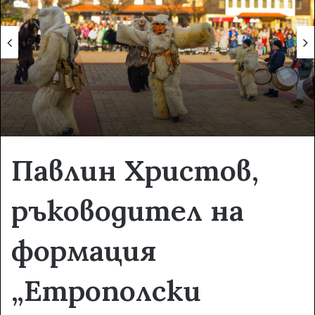
e
m
a
i
l
Павлин Христов,
ръководител на
формация
„Етрополски