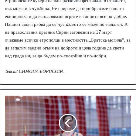
етрополските кукери на най-различни фестивали в страната,
пък може и в чужбина. Не спираме да подобряваме нашата
екипировка и да изпълняваме игрите и танците все по-добре.
Нашият звън трябва да се чуе колкото се може по-надалеч. А
на православния празник Сирни заговезни на 17 март
очакваме всички етрополци в местността „Братска могила“, за
да запалим заедно огъня на доброто и цяла година да свети
над града ни, за да бъдем по-спокойни и по-добри.
Текст: СИМОНА БОРИСОВА