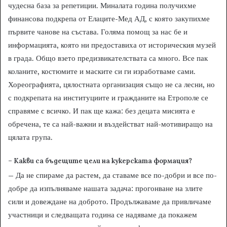
чудесна база за репетиции. Миналата година получихме
финансова подкрепа от Елаците-Мед АД, с която закупихме
първите чанове на състава. Голяма помощ за нас бе и
информацията, която ни предоставиха от историческия музей
в града. Общо взето предизвикателствата са много. Все пак
коланите, костюмите и маските си ги изработваме сами.
Хореографията, цялостната организация също не са лесни, но
с подкрепата на институциите и гражданите на Етрополе се
справяме с всичко. И пак ще кажа: без децата мисията е
обречена, те са най-важни и въздействат най-мотивиращо на
цялата група.
– Какви са бъдещите цели на кукерската формация?
– Да не спираме да растем, да ставаме все по-добри и все по-
добре да изпълняваме нашата задача: прогонване на злите
сили и довеждане на доброто. Продължаваме да привличаме
участници и следващата година се надяваме да покажем