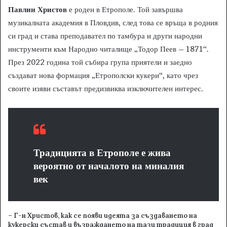
Павлин Христов
е роден в Етрополе. Той завършва
музикалната академия в Пловдив, след това се връща в родния
си град и става преподавател по тамбура и други народни
инструменти към Народно читалище „Тодор Пеев – 1871“.
През 2022 година той събира група приятели и заедно
създават нова формация „Етрополски кукери“, като чрез
своите изяви съставът предизвиква изключителен интерес.
Традицията в Етрополе е жива
вероятно от началото на миналия
век
– Г-н Христов, как се появи идеята за създаването на
кукерски състав и възраждането на тази традиция в град