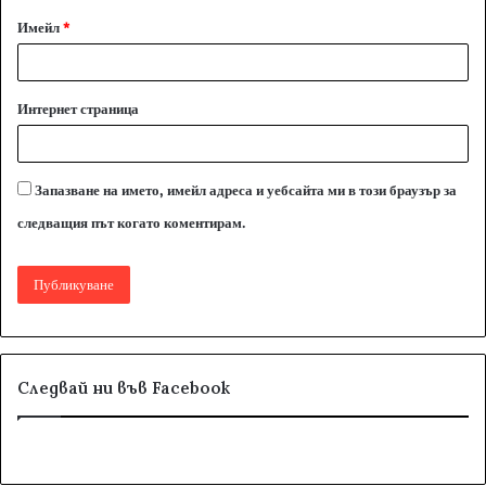
*
Имейл
*
Интернет страница
Запазване на името, имейл адреса и уебсайта ми в този браузър за
следващия път когато коментирам.
Следвай ни във Facebook