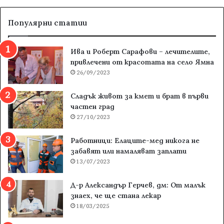
Популярни статии
Ива и Роберт Сарафови – лечителите,
привлечени от красотата на село Ямна
26/09/2023
Сладък живот за кмет и брат в първи
частен град
27/10/2023
Работници: Елаците-мед никога не
забавят или намаляват заплати
13/07/2023
Д-р Александър Герчев, дм: От малък
знаех, че ще стана лекар
18/03/2025