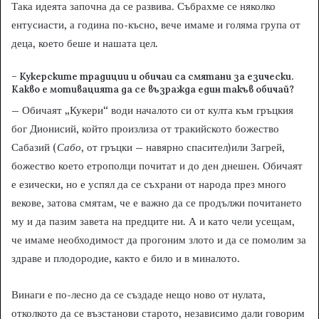
Така идеята започна да се развива. Събрахме се няколко
ентусиасти, а година по-късно, вече имаме и голяма група от
деца, което беше и нашата цел.
– Кукерските традиции и обичаи са смятани за езически.
Какво е мотивацията да се възражда един такъв обичай?
– Обичаят „Кукери“ води началото си от култа към гръцкия
бог Дионисий, който произлиза от тракийското божество
Сабазий (
Сабо
, от гръцки – навярно спасител)или Загрей,
божество което етрополци почитат и до ден днешен. Обичаят
е езически, но е успял да се съхрани от народа през много
векове, затова смятам, че е важно да се продължи почитането
му и да пазим завета на предците ни. А и като чели усещам,
че имаме необходимост да прогоним злото и да се помолим за
здраве и плодородие, както е било и в миналото.
Винаги е по-лесно да се създаде нещо ново от нулата,
отколкото да се възстанови старото, независимо дали говорим