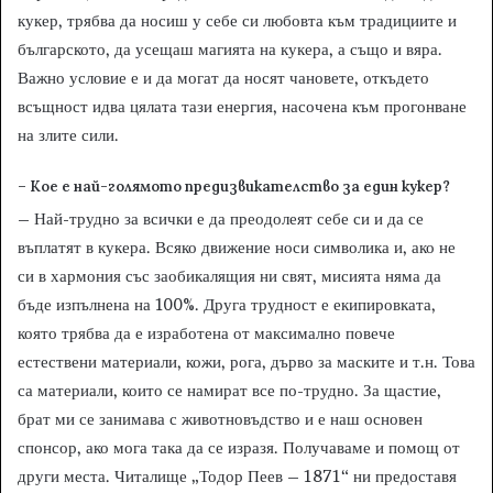
кукер, трябва да носиш у себе си любовта към традициите и
българското, да усещаш магията на кукера, а също и вяра.
Важно условие е и да могат да носят чановете, откъдето
всъщност идва цялата тази енергия, насочена към прогонване
на злите сили.
– Кое е най-голямото предизвикателство за един кукер?
– Най-трудно за всички е да преодолеят себе си и да се
въплатят в кукера. Всяко движение носи символика и, ако не
си в хармония със заобикалящия ни свят, мисията няма да
бъде изпълнена на 100%. Друга трудност е екипировката,
която трябва да е изработена от максимално повече
естествени материали, кожи, рога, дърво за маските и т.н. Това
са материали, които се намират все по-трудно. За щастие,
брат ми се занимава с животновъдство и е наш основен
спонсор, ако мога така да се изразя. Получаваме и помощ от
други места. Читалище „Тодор Пеев – 1871“ ни предоставя