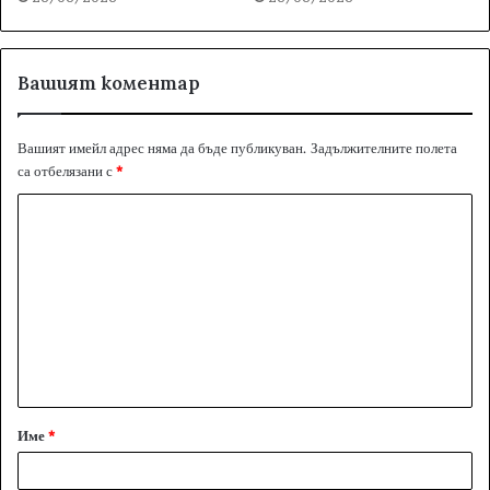
Вашият коментар
Вашият имейл адрес няма да бъде публикуван.
Задължителните полета
са отбелязани с
*
К
о
м
е
н
т
а
Име
*
р
: