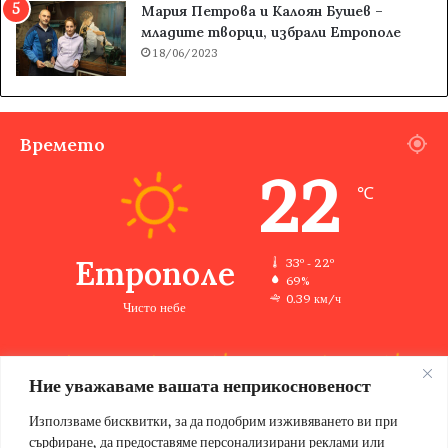
Мария Петрова и Калоян Бушев –
младите творци, избрали Етрополе
18/06/2023
Времето
22
℃
Етрополе
33º - 22º
69%
0.39 км/ч
Чисто небе
Ние уважаваме вашата неприкосновеност
33
33
33
33
35
℃
℃
℃
℃
℃
пт
сб
нд
пн
вт
Използваме бисквитки, за да подобрим изживяването ви при
сърфиране, да предоставяме персонализирани реклами или