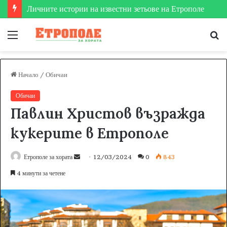
Етрополе затвърди мястото си на футболната карта
Меню
Т
за
Начало
/
Обичаи
Обичаи
Павлин Христов възражда
кукерите в Етрополе
Етрополе за хората
S
12/03/2024
0
843
e
4 минути за четене
n
d
a
n