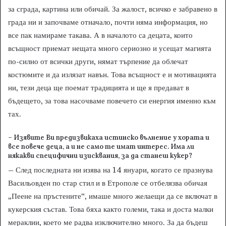
за сграда, картина или обичай. За жалост, всичко е забравено в
града ни и започваме отначало, почти няма информация, но
все пак намираме такава. А в началото са децата, които
всъщност приемат нещата много сериозно и усещат магията
по-силно от всички други, нямат търпение да облечат
костюмите и да излязат навън. Това всъщност е и мотивацията
ни, тези деца ще поемат традицията и ще я предават в
бъдещето, за това насочваме повечето си енергия именно към
тах.
– Изявите Ви предизвикаха истинско вълнение у хората и
все повече деца, а и не само те имат интерес. Има ли
някакви специфични изисквания, за да станеш кукер?
– След последната ни изява на 14 януари, когато се празнува
Васильовден по стар стил и в Етрополе се отбелязва обичая
„Пеене на пръстените“, имаше много желаещи да се включат в
кукерския състав. Това бяха както големи, така и доста малки
мераклии, което ме радва изключително много. За да бъдеш