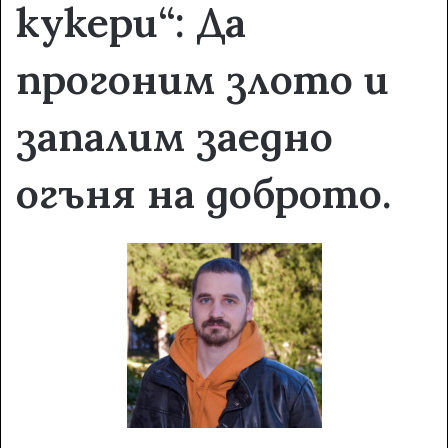
кукери“:
Да
прогоним злото и
запалим заедно
огъня на доброто.