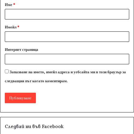
Име
*
р
:
*
Имейл
*
Интернет страница
Запазване на името, имейл адреса и уебсайта ми в този браузър за
следващия път когато коментирам.
Следвай ни във Facebook