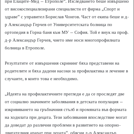
при Елаците-Мед – Етрополе“. Изследването беше извършено
от високоспециализирани специалисти от фирма „Спорт и
здраве“ с управител Борислав Чонгов. Част от екипа беше и д-
р Александър Герчев от Университетската болница по
ортопедия в Горна баня към МУ – София. Той е внук на проф.
д-р Александър Герчев, чието име носи многопрофилната
болница в Етрополе.
Резултатите от извършения скрининг бяха представени на
родителите и бяха дадени насоки за профилактика и лечение в
случаите, в които това е необходимо.
„Идеята на профилактичните прегледи е да се проследят две
от социално значимите заболявания в детската популация –
изкривяването на гръбначния стълб и промяната във формата
на ходилата при децата. Тези заболявания впоследствие могат
да доведат до различни проблеми в развитието на опорно-
двигателния апарат при децата“, обясни д-р Александър