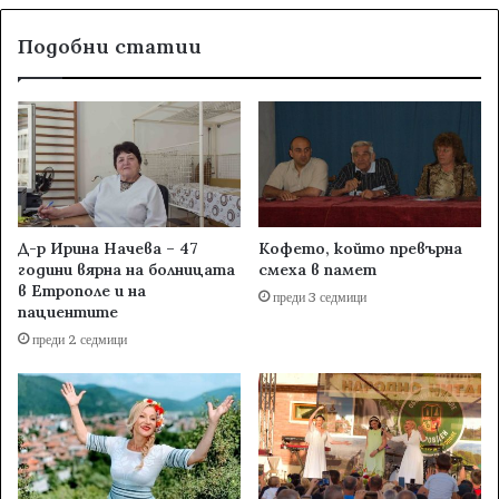
Подобни статии
Д-р Ирина Начева – 47
Кофето, който превърна
години вярна на болницата
смеха в памет
в Етрополе и на
преди 3 седмици
пациентите
преди 2 седмици