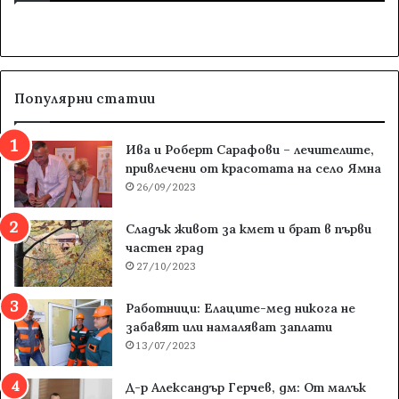
Популярни статии
Ива и Роберт Сарафови – лечителите,
привлечени от красотата на село Ямна
26/09/2023
Сладък живот за кмет и брат в първи
частен град
27/10/2023
Работници: Елаците-мед никога не
забавят или намаляват заплати
13/07/2023
Д-р Александър Герчев, дм: От малък