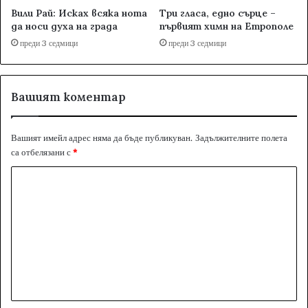
Вили Рай: Исках всяка нота
Три гласа, едно сърце –
да носи духа на града
първият химн на Етрополе
преди 3 седмици
преди 3 седмици
Вашият коментар
Вашият имейл адрес няма да бъде публикуван.
Задължителните полета
са отбелязани с
*
К
о
м
е
н
т
а