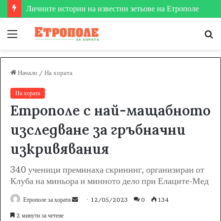
Личните истории на известни зетьове на Етрополе
Меню
Т
за
Начало
/
На хората
На хората
Eтрополе с най-мащабното
изследване за гръбначни
изкривявания
340 ученици преминаха скрининг, организиран от
Клуба на миньора и минното дело при Елаците-Мед
Етрополе за хората
S
12/05/2023
0
134
e
2 минути за четене