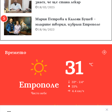
знаех, че ще стана лекар
18/03/2025
Мария Петрова и Калоян Бушев –
младите творци, избрали Етрополе
18/06/2023
Времето
31
℃
Етрополе
33º - 24º
33%
4.4 км/ч
Чисто небе