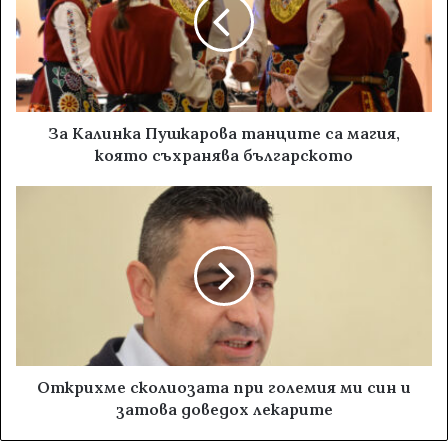
За Калинка Пушкарова танците са магия,
която съхранява българското
Открихме сколиозата при големия ми син и
затова доведох лекарите