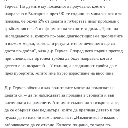
Герчев. По думите му последното проучване, което е
направено в България е през 90-те години на миналия век и то
показва, че около 2% от децата в пубертета имат проблеми с
гръбначния стълб и с формата на техните ходила. „Целта на
изследването е, колкото по-рано диагностицираме проблемите
и вземем мерки, толкова и резултатите от лечението ще са
доста по-добри“, каза д-р Герчев. Според него първия преглед
при специалист ортопед трябва да бъде направен, когато
детето е на възраст 6 – 7 години, а следващият трябва да е
през пубертета, когато има бързо израстване на височина.
Д-р Герчев обясни и как родителите могат да помогнат на
децата си – да ги наблюдават за промяна в стойката и във
височината на раменете. Ако имат съмнения за изкривяване,
да се обърнат към педиатъра, който да прегледа детето и при
нужда да го насочи към специалист. „Изключително важно е
заболяването да се открие. Колкото по-рано, толкова по-