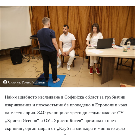
n
d
a
n
e
m
a
i
l
Снимка: Ромео Чолаков
Най-мащабното изследване в Софийска област за гръбначни
изкривявания и плоскостъпие бе проведено в Етрополе в края
на месец април. 340 ученици от трети до седми клас от СУ
„Христо Ясенов“ и ОУ „Христо Ботев“ преминаха през
скрининг, организиран от „Клуб на миньора и минното дело