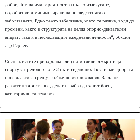
добре. Тогава има вероятност за пълно излекуване,
подобрение и минимизиране на последствията от
заболяването. Едно тежко заболяване, което се развие, води до
промени, както в структурата на целия опорно-двигателен
апарат, така и в последващите ежедневни дейности“, обясни
д-р Герчев.
Специалистите препоръчват децата и тийнейджърите да
спортуват редовно поне 3 пъти седмично. Това е най-добрата
профилактика срещу гръбначни изкривявания. За да не
развият плоскостъпие, децата трябва да ходят боси,
категорични са лекарите.