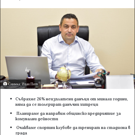
n
d
a
n
e
m
a
i
l
Снимка: Иван Пеев
Събрахме 26% неизплатени данъци от минали години,
няма да се толерират данъчни хитреци
Планираме да направим общинско предприятие за
комунални дейности
Очакваме спортни клубове да тренират на стадиона в
града