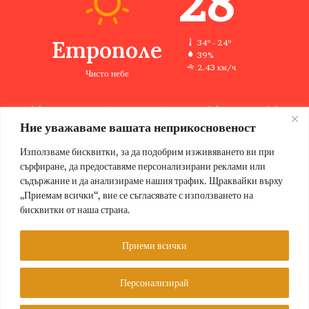
28
Етрополе
34º - 24º
39%
2.43 км/ч
Чисто небе
Ние уважаваме вашата неприкосновеност
34
32
33
35
36
℃
℃
℃
℃
℃
сб
нд
пн
вт
ср
Използваме бисквитки, за да подобрим изживяването ви при
сърфиране, да предоставяме персонализирани реклами или
съдържание и да анализираме нашия трафик. Щраквайки върху
„Приемам всички“, вие се съгласявате с използването на
бисквитки от наша страна.
© Copyright 2026, Всички права запазени Етрополе за хората |
Designed by ZWEBSolutions
Приеми всички
Условия за ползване
За нас
Персонализирай
Facebook