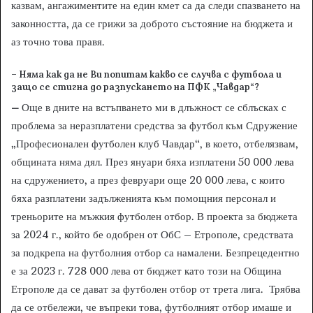
казвам, ангажиментите на един кмет са да следи спазването на
законността, да се грижи за доброто състояние на бюджета и
аз точно това правя.
– Няма как да не Ви попитам какво се случва с футбола и
защо се стигна до разпускането на ПФК „Чавдар“?
–
Още в дните на встъпването ми в длъжност се сблъсках с
проблема за неразплатени средства за футбол към Сдружение
„Професионален футболен клуб Чавдар“, в което, отбелязвам,
общината няма дял. През януари бяха изплатени 50 000 лева
на сдружението, а през февруари още 20 000 лева, с които
бяха разплатени задълженията към помощния персонал и
треньорите на мъжкия футболен отбор. В проекта за бюджета
за 2024 г., който бе одобрен от ОбС – Етрополе, средствата
за подкрепа на футболния отбор са намалени. Безпрецедентно
е за 2023 г. 728 000 лева от бюджет като този на Община
Етрополе да се дават за футболен отбор от трета лига. Трябва
да се отбележи, че въпреки това, футболният отбор имаше и