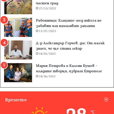
частен град
27/10/2023
Работници: Елаците-мед никога не
забавят или намаляват заплати
13/07/2023
Д-р Александър Герчев, дм: От малък
знаех, че ще стана лекар
18/03/2025
Мария Петрова и Калоян Бушев –
младите творци, избрали Етрополе
18/06/2023
Времето
℃