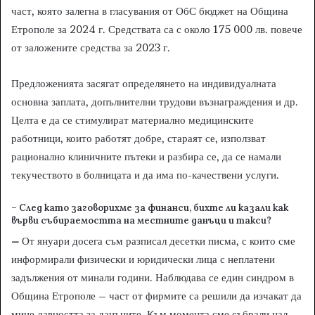
част, която залегна в гласувания от ОбС бюджет на Община
Етрополе за 2024 г. Средствата са с около 175 000 лв. повече
от заложените средства за 2023 г.
Предложенията засягат определянето на индивидуалната
основна заплата, допълнителни трудови възнаграждения и др.
Целта е да се стимулират материално медицинските
работници, които работят добре, стараят се, използват
рационално клиничните пътеки и разбира се, да се намали
текучеството в болницата и да има по-качествени услуги.
– След като заговорихме за финанси, бихте ли казали как
върви събираемостта на местните данъци и такси?
–
От януари досега съм разписал десетки писма, с които сме
информирали физически и юридически лица с неплатени
задължения от минали години. Наблюдава се един синдром в
Община Етрополе – част от фирмите са решили да изчакат да
мине давността за данъците. Към момента сме събрали над