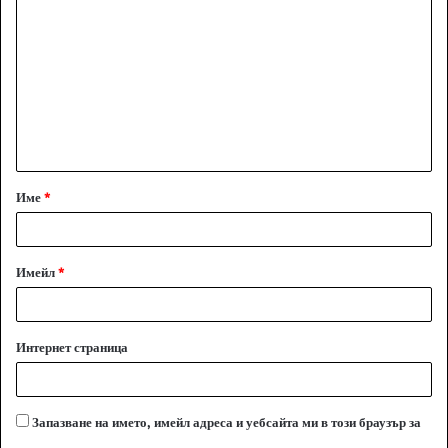
о
м
е
н
т
а
Име
*
р
:
*
Имейл
*
Интернет страница
Запазване на името, имейл адреса и уебсайта ми в този браузър за