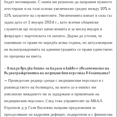
бъдат мотивирани. С екипа ми решихме да направим нужното
атестиране и на тази основа увеличихме средно между 10% и
15% заплатите на служителите. Увеличенията влизат в сила със
задна дата от 1 януари 2024 г., като всички общински
служители ще получат начисленията и за месец януари и
февруари с мартенската си заплата. Държа да уточня, че
оценяване се прави по наредба всяка година, но актуализиране
на възнагражденията на администрацията се прави единствено
по преценка на кмета.
– В тази връзка бихте ли казали и какво е увеличението на
възнагражденията на медицинския персонал в болницата?
–
Проведохме редица срещи с медицинския персонал и с
ръководството на болницата, на които аз и екипът ми
изяснихме виждането ни за задържане и привличане на
медицинския персонал. След това управителят на МБАЛ-
Етрополе д-р Галя Василева направи предложения за
преодоляване на кадровия дефицит, подкрепени и с финансова