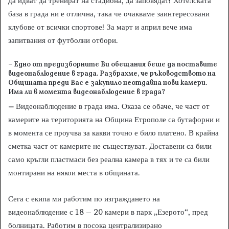
да идват да тренират на стадиона, да заповядат! Хотелската
база в града ни е отлична, така че очакваме заинтересовани
клубове от всички спортове! За март и април вече има
запитвания от футболни отбори.
– Едно от предизборните Ви обещания беше да поставите
видеонаблюдение в града. Разбрахме, че ръководството на
Общината преди Вас е закупило неотдавна нови камери.
Има ли в момента видеонаблюдение в града?
–
Видеонаблюдение в града има. Оказа се обаче, че част от
камерите на територията на Община Етрополе са бутафорни и
в момента се проучва за какви точно е било платено. В крайна
сметка част от камерите не съществуват. Доставени са били
само кръгли пластмаси без реална камера в тях и те са били
монтирани на някои места в общината.
Сега с екипа ми работим по изграждането на
видеонаблюдение с 18 – 20 камери в парк „Езерото“, пред
болницата. Работим в посока централизирано