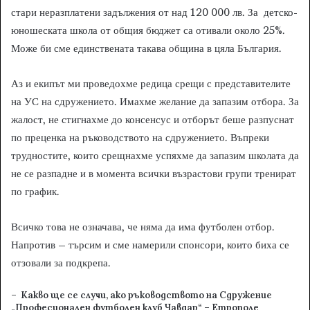
стари неразплатени задължения от над 120 000 лв. За детско-
юношеската школа от общия бюджет са отивали около 25%.
Може би сме единствената такава община в цяла България.
Аз и екипът ми проведохме редица срещи с представителите
на УС на сдружението. Имахме желание да запазим отбора. За
жалост, не стигнахме до консенсус и отборът беше разпуснат
по преценка на ръководството на сдружението. Въпреки
трудностите, които срещнахме успяхме да запазим школата да
не се разпадне и в момента всички възрастови групи тренират
по график.
Всичко това не означава, че няма да има футболен отбор.
Напротив – търсим и сме намерили спонсори, които биха се
отзовали за подкрепа.
– Какво ще се случи, ако ръководството на Сдружение
„Професионален футболен клуб Чавдар“ – Етрополе