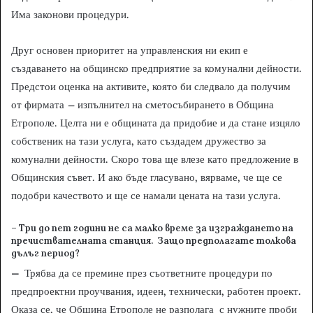
Има законови процедури.
Друг основен приоритет на управленския ни екип е
създаването на общинско предприятие за комунални дейности.
Предстои оценка на активите, която би следвало да получим
от фирмата
–
изпълнител на сметосъбирането в Община
Етрополе. Целта ни е общината да придобие и да стане изцяло
собственик на тази услуга, като създадем дружество за
комунални дейности. Скоро това ще влезе като предложение в
Общинския съвет. И ако бъде гласувано, вярваме, че ще се
подобри качеството и ще се намали цената на тази услуга.
– Три до пет години не са малко време за изграждането на
пречиствателната станция. Защо предполагате толкова
дълъг период?
–
Трябва да се премине през съответните процедури по
предпроектни проучвания, идеен, технически, работен проект.
Оказа се, че Община Етрополе не разполага с нужните проби