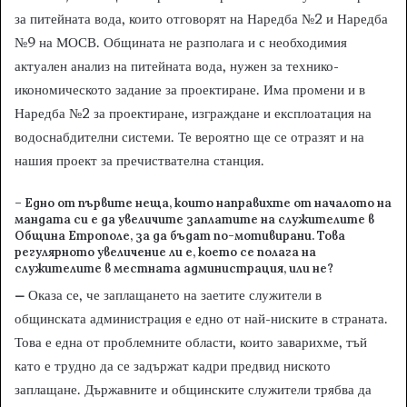
за питейната вода, които отговорят на Наредба №2 и Наредба
№9 на МОСВ. Общината не разполага и с необходимия
актуален анализ на питейната вода, нужен за технико-
икономическото задание за проектиране. Има промени и в
Наредба №2 за проектиране, изграждане и експлоатация на
водоснабдителни системи. Те вероятно ще се отразят и на
нашия проект за пречиствателна станция.
– Едно от първите неща, които направихте от началото на
мандата си е да увеличите заплатите на служителите в
Община Етрополе, за да бъдат по-мотивирани. Това
регулярното увеличение ли е, което се полага на
служителите в местната администрация, или не?
–
Оказа се, че заплащането на заетите служители в
общинската администрация е едно от най-ниските в страната.
Това е една от проблемните области, които заварихме, тъй
като е трудно да се задържат кадри предвид ниското
заплащане. Държавните и общинските служители трябва да