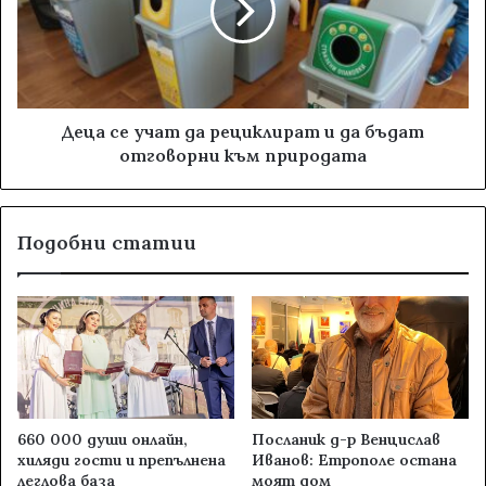
Деца се учат да рециклират и да бъдат
отговорни към природата
Подобни статии
660 000 души онлайн,
Посланик д-р Венцислав
хиляди гости и препълнена
Иванов: Етрополе остана
леглова база
моят дом