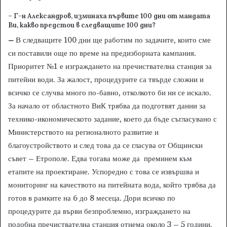
– Г-н Александров, изминаха първите 100 дни от мандата
Ви, какво предстои в следващите 100 дни?
–
В следващите 100 дни ще работим по задачите, които сме
си поставили още по време на предизборната кампания.
Приоритет №1 е изграждането на пречиствателна станция за
питейни води. За жалост, процедурите са твърде сложни и
всичко се случва много по-бавно, отколкото би ни се искало.
За начало от областното ВиК трябва да подготвят данни за
технико-икономическото задание, което да бъде съгласувано с
Министерството на регионалното развитие и
благоустройството и след това да се гласува от Общински
съвет – Етрополе. Едва тогава може да преминем към
етапите на проектиране. Успоредно с това се извършва и
мониторинг на качеството на питейната вода, който трябва да
готов в рамките на 6 до 8 месеца. Дори всичко по
процедурите да върви безпроблемно, изграждането на
подобна пречиствателна станция отнема около 3 – 5 години.