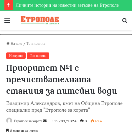
Етрополе затвърди мястото си на футболната карта
Меню
Т
за
Начало
/
Топ новина
Интервю
Топ новина
Приоритет №1 е
пречиствателната
станция за питейни води
Владимир Александров, кмет на Община Етрополе
специално пред "Етрополе за хората"
Етрополе за хората
S
19/03/2024
0
624
e
6 минути за четене