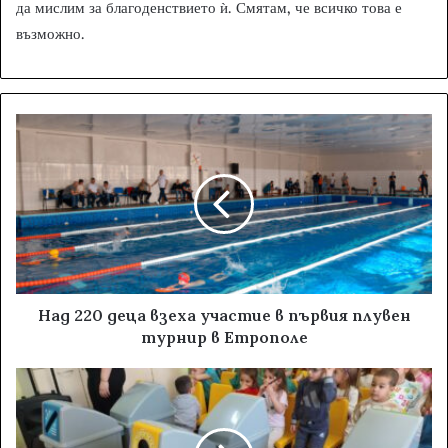
да мислим за благоденствието ѝ. Смятам, че всичко това е
възможно.
Над 220 деца взеха участие в първия плувен
турнир в Етрополе