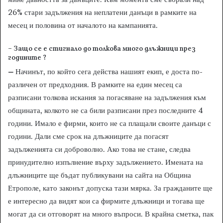
26% стари задължения на неплатени данъци в рамките на
месец и половина от началото на кампанията.
– Защо се е стигнало до толкова много длъжници през
годините ?
–
Начинът, по който сега действа нашият екип, е доста по-
различен от предходния. В рамките на един месец са
разписани толкова искания за погасяване на задължения към
общината, колкото не са били разписани през последните 4
години. Имало е фирми, които не са плащали своите данъци с
години. Дали сме срок на длъжниците да погасят
задълженията си доброволно. Ако това не стане, следва
принудително изпълнение върху задължението. Имената на
длъжниците ще бъдат публикувани на сайта на Община
Етрополе, като законът допуска тази мярка. За гражданите ще
е интересно да видят кои са фирмите длъжници и тогава ще
могат да си отговорят на много въпроси. В крайна сметка, пак