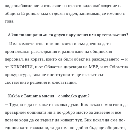
видеонаблюдение и изнасяне на цялото видеонаблюдение на
община Етрополе към отделен отдел, занимаващ се именно с
това.
– А констатирани ли са други нарушения или престъпления?
– Има компетентни органи, които и към днешна дата
продължават разследвания и разпитване на общинския
персонал, на хората, които са били обект на разследването – и
от КПКОНПИ, и от Областна дирекция на МВР, и от Областна
прокуратура, така че институциите ще излязат със
съответните решения и констатации.
– Каква е Вашата мисия – с няколко думи?
–
Трудно е да се каже с няколко думи. Бих искал с моя екип да
превърнем общината ни в по-добро място за живеене и все
повече хора да се върнат да живеят тук. Бих искал да сме по-
единни като граждани, за да има по-добро бъдеще общината,