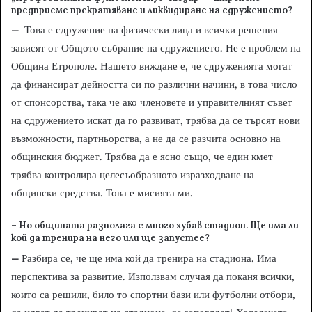
предприеме прекратяване и ликвидиране на сдружението?
–
Това е сдружение на физически лица и всички решения
зависят от Общото събрание на сдружението. Не е проблем на
Община Етрополе. Нашето виждане е, че сдруженията могат
да финансират дейността си по различни начини, в това число
от спонсорства, така че ако членовете и управителният съвет
на сдружението искат да го развиват, трябва да се търсят нови
възможности, партньорства, а не да се разчита основно на
общинския бюджет. Трябва да е ясно също, че един кмет
трябва контролира целесъобразното изразходване на
общински средства. Това е мисията ми.
– Но общината разполага с много хубав стадион. Ще има ли
кой да тренира на него или ще запустее?
–
Разбира се, че ще има кой да тренира на стадиона. Има
перспектива за развитие. Използвам случая да поканя всички,
които са решили, било то спортни бази или футболни отбори,